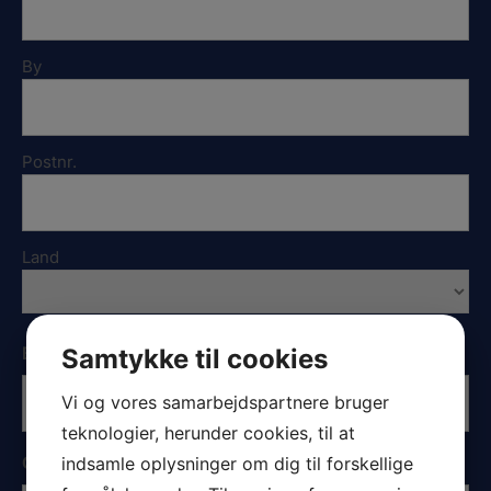
By
Postnr.
Land
Bådtype
Samtykke til cookies
*
Vi og vores samarbejdspartnere bruger
teknologier, herunder cookies, til at
Certifikat- eller sejlnr:
indsamle oplysninger om dig til forskellige