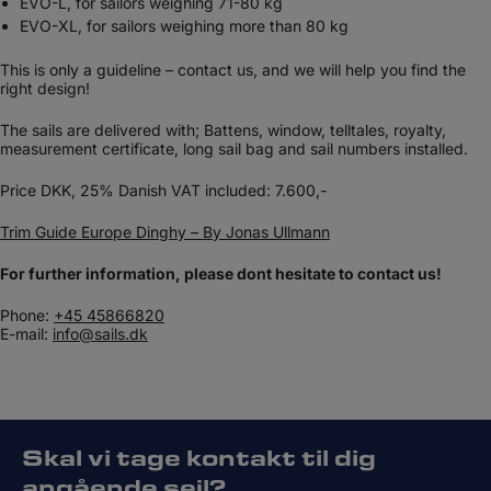
EVO-L, for sailors weighing 71-80 kg
EVO-XL, for sailors weighing more than 80 kg
This is only a guideline – contact us, and we will help you find the
right design!
The sails are delivered with; Battens, window, telltales, royalty,
measurement certificate, long sail bag and sail numbers installed.​
Price DKK, 25% Danish VAT included: 7.600,-
Trim Guide Europe Dinghy – By Jonas Ullmann
For further information, please dont hesitate to contact us!
Phone:
+45 45866820
E-mail:
info@sails.dk
Skal vi tage kontakt til dig
angående sejl?