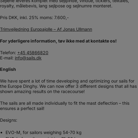
Sejlene leveres komplet med sejlpinde, vindue, ticklers, telltales,
royalty, målebevis, lang sejlpose og sejlnumre monteret.​
Pris DKK, inkl. 25% moms: 7.600,-
Trimvejledning Europajolle – Af Jonas Ullmann
For yderligere information, tøv ikke med at kontakte os!
Telefon:
+45 45866820
E-mail:
info@sails.dk
English
We have spent a lot of time developing and optimizing our sails for
the Europe Dinghy. We can now offer 3 different designs that all has
shown amazing results on the racecourse!
The sails are all made individually to fit the mast deflection – this
ensures a perfect sail!
Designs:
EVO-M, for sailors weighing 54-70 kg