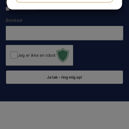
Asymmetrisk spiler
JA
NEJ
JA
NEJ
Rullesystem
MARKETING
STATISTIK
Besked
Jeg er ikke en robot