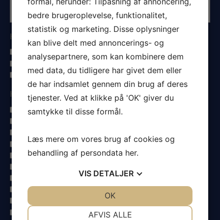
formål, herunder: Tilpasning af annoncering,
bedre brugeroplevelse, funktionalitet,
statistik og marketing. Disse oplysninger
Hvad sejler du?
kan blive delt med annoncerings- og
Tursejlads
analysepartnere, som kan kombinere dem
Tur- og kapsejlads
med data, du tidligere har givet dem eller
Kapsejlads
de har indsamlet gennem din brug af deres
Hvad ønsker du at vide mere om?
tjenester. Ved at klikke på 'OK' giver du
Storsejl
samtykke til disse formål.
1 reb
2 reb
Læs mere om vores brug af cookies og
Gennemgående sejlpinde
behandling af persondata
her
.
Fok
Genua
VIS
DETALJER
Rullegenua
UV dug
JA
NEJ
OK
JA
NEJ
Faconkontrol
NØDVENDIGE
PRÆFERENCER
Spiler
AFVIS ALLE