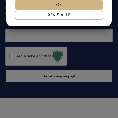
Spiler
JA
NEJ
OK
JA
NEJ
Asymmetrisk spiler
NØDVENDIGE
PRÆFERENCER
Rullesystem
AFVIS ALLE
JA
NEJ
JA
NEJ
Besked
MARKETING
STATISTIK
Jeg er ikke en robot