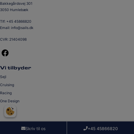
Bakkegårdsvej 301
3050 Humlebæk
Tlf:
+45 45866820
Email:
info@sails.dk
CVR: 21404098
Vi tilbyder
Sejl
Cruising
Racing
One Design
Skriv til os
+45 45866820
Cookiepolitik
Persondatapolitik