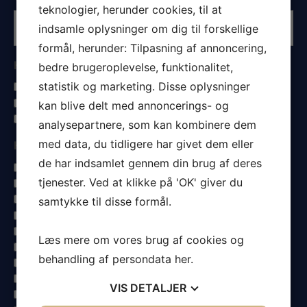
teknologier, herunder cookies, til at
indsamle oplysninger om dig til forskellige
formål, herunder: Tilpasning af annoncering,
Hvad sejler du?
bedre brugeroplevelse, funktionalitet,
statistik og marketing. Disse oplysninger
Tursejlads
Tur- og kapsejlads
kan blive delt med annoncerings- og
Kapsejlads
analysepartnere, som kan kombinere dem
med data, du tidligere har givet dem eller
Hvad ønsker du at vide mere om?
de har indsamlet gennem din brug af deres
Storsejl
tjenester. Ved at klikke på 'OK' giver du
1 reb
2 reb
samtykke til disse formål.
Gennemgående sejlpinde
Fok
Læs mere om vores brug af cookies og
Genua
behandling af persondata
her
.
Rullegenua
UV dug
VIS
DETALJER
Faconkontrol