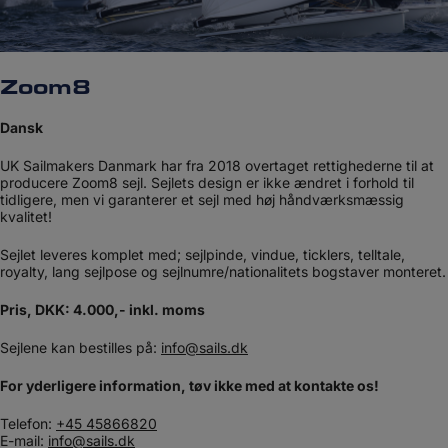
Zoom8
Dansk
UK Sailmakers Danmark har fra 2018 overtaget rettighederne til at
producere Zoom8 sejl. Sejlets design er ikke ændret i forhold til
tidligere, men vi garanterer et sejl med høj håndværksmæssig
kvalitet!​
​Sejlet leveres komplet med; sejlpinde, vindue, ticklers, telltale,
royalty, lang sejlpose og sejlnumre/nationalitets bogstaver monteret.​​
​Pris, DKK: 4.000,- inkl. moms
Sejlene kan bestilles på:
info@sails.dk
For yderligere information, tøv ikke med at kontakte os!
Telefon:
+45 45866820
E-mail:
info@sails.dk